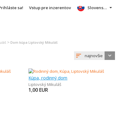
Prihláste sa!
Vstup pre inzerentov
Slovensky
>
uláš
Dom kúpa Liptovský Mikuláš
najnovšie
Kúpa, rodinný dom
Liptovský Mikuláš
1,00
EUR