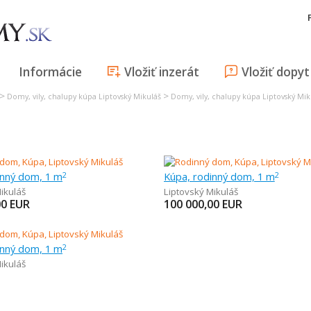
Informácie
Vložiť inzerát
Vložiť dopyt
>
>
Domy, vily, chalupy kúpa Liptovský Mikuláš
Domy, vily, chalupy kúpa Liptovský Mik
inný dom, 1 m
Kúpa, rodinný dom, 1 m
2
2
ikuláš
Liptovský Mikuláš
00
EUR
100 000,00
EUR
inný dom, 1 m
2
ikuláš