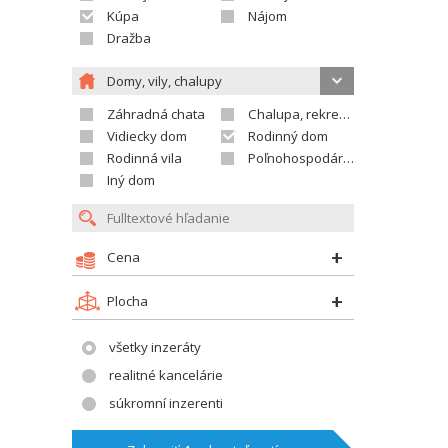
Kúpa
Nájom
Dražba
Domy, vily, chalupy
Záhradná chata
Chalupa, rekreačný domček
Vidiecky dom
Rodinný dom
Rodinná vila
Poľnohospodárska usadlosť
Iný dom
Cena
Plocha
všetky inzeráty
realitné kancelárie
súkromní inzerenti