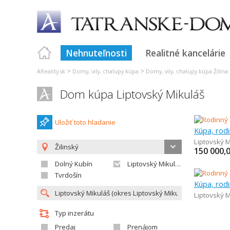
Nehnuteľnosti
Realitné kancelárie
>
>
AReality.sk
Domy, vily, chalupy kúpa
Domy, vily, chalupy kúpa Žilina
Dom kúpa Liptovský Mikuláš
Uložiť toto hladanie
Kúpa, rod
Liptovský M
Žilinský
150 000,
Dolný Kubín
Liptovský Mikuláš
Tvrdošín
Kúpa, rod
Liptovský M
Typ inzerátu
Predaj
Prenájom