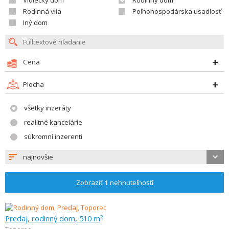
Vidiecky dom
Rodinný dom
Rodinná vila
Poľnohospodárska usadlosť
Iný dom
Cena
Plocha
všetky inzeráty
realitné kancelárie
súkromní inzerenti
najnovšie
Zobraziť
1
nehnuteľností
Predaj, rodinný dom, 510 m
2