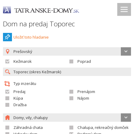
Dom na predaj Toporec
Uložiť toto hladanie
Prešovský
Kežmarok
Poprad
Typ inzerátu
Predaj
Prenájom
Kúpa
Nájom
Dražba
Domy, vily, chalupy
Záhradná chata
Chalupa, rekreačný domček