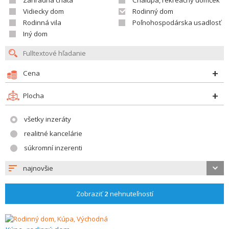
Záhradná chata
Chalupa, rekreačný domček
Vidiecky dom
Rodinný dom
Rodinná vila
Poľnohospodárska usadlosť
Iný dom
Cena
Plocha
všetky inzeráty
realitné kancelárie
súkromní inzerenti
najnovšie
Zobraziť
2
nehnuteľností