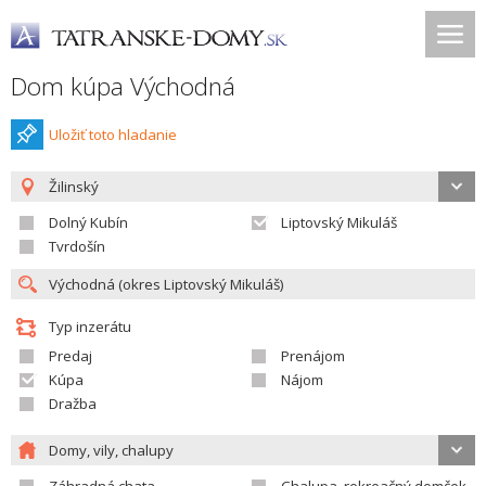
Dom kúpa Východná
Uložiť toto hladanie
Žilinský
Dolný Kubín
Liptovský Mikuláš
Tvrdošín
Typ inzerátu
Predaj
Prenájom
Kúpa
Nájom
Dražba
Domy, vily, chalupy