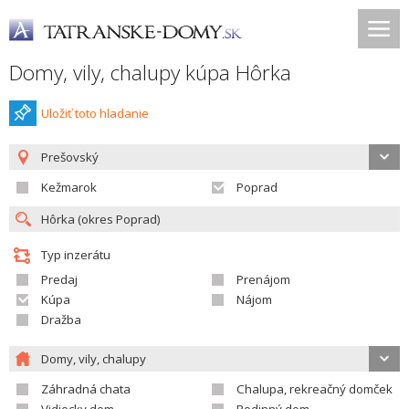
Domy, vily, chalupy kúpa Hôrka
Uložiť toto hladanie
Prešovský
Kežmarok
Poprad
Typ inzerátu
Predaj
Prenájom
Kúpa
Nájom
Dražba
Domy, vily, chalupy
Záhradná chata
Chalupa, rekreačný domček