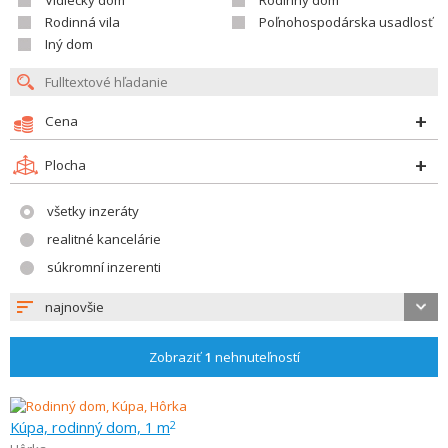
Vidiecky dom
Rodinný dom
Rodinná vila
Poľnohospodárska usadlosť
Iný dom
Cena
Plocha
všetky inzeráty
realitné kancelárie
súkromní inzerenti
najnovšie
Zobraziť
1
nehnuteľností
Kúpa, rodinný dom, 1 m
2