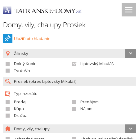
Domy, vily, chalupy Prosiek
Uložiť toto hladanie
Žilinský
Dolný Kubín
Liptovský Mikuláš
Tvrdošín
Typ inzerátu
Predaj
Prenájom
Kúpa
Nájom
Dražba
Domy, vily, chalupy