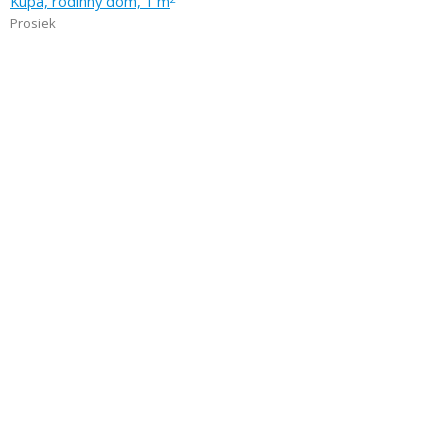
Kúpa, rodinný dom, 1 m
Prosiek