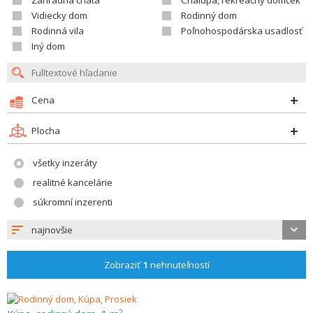
Záhradná chata
Chalupa, rekreačný domček
Vidiecky dom
Rodinný dom
Rodinná vila
Poľnohospodárska usadlosť
Iný dom
Cena
Plocha
všetky inzeráty
realitné kancelárie
súkromní inzerenti
najnovšie
Zobraziť
1
nehnuteľností
2