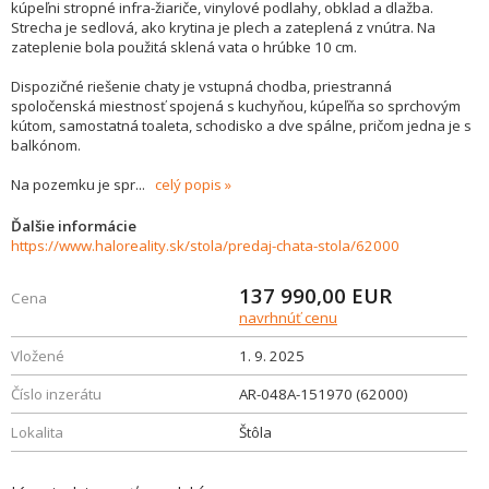
kúpeľni stropné infra-žiariče, vinylové podlahy, obklad a dlažba.
Strecha je sedlová, ako krytina je plech a zateplená z vnútra. Na
zateplenie bola použitá sklená vata o hrúbke 10 cm.
Dispozičné riešenie chaty je vstupná chodba, priestranná
spoločenská miestnosť spojená s kuchyňou, kúpeľňa so sprchovým
kútom, samostatná toaleta, schodisko a dve spálne, pričom jedna je s
balkónom.
Na pozemku je spr
...
celý popis
Ďalšie informácie
https://www.haloreality.sk/stola/predaj-chata-stola/62000
137 990,00
EUR
Cena
navrhnúť cenu
Vložené
1. 9. 2025
Číslo inzerátu
AR-048A-151970 (62000)
Lokalita
Štôla