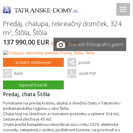
Predaj, chalupa, rekreačný domček, 324
m
,
Štôla
,
Štôla
2
137 990,00 EUR
navrhnúť cenu
Zobraziť 9 fotografií v galérii
pridať k obľúbeným
poslať
tlačiť
uložiť PDF
topovať inzerát
Predaj, chata Štôla
Ponúkame na predaj krásnu, útulnú a slnečnú chatu v Tatransko-
podtatranského regiónu v obci Štôla.
Chata stojí na slnečnom a rovinatom pozemku o výmere 324 m2,
zastavaná plocha je 45 m2.
Chata prešla kompletnou rekonštrukciou v roku 2020, elektrické
rozvody, zateplená z vnútra, podlahové kúrenie, na poschodí a v