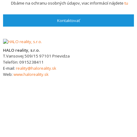
Dbáme na ochranu osobných údajov, viac informácií nájdete
tu
Kontaktovať
HALO reality, s.r.o.
T.Vansovej 509/15
97101
Prievidza
Telefón:
0915238411
E-mail:
reality@haloreality.sk
Web:
www.haloreality.sk