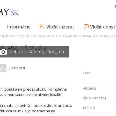
Informácie
Vložiť inzerát
Vložiť dopyt
>
>
aj Žilina
Domy, vily, chalupy na predaj Liptovský Mikuláš
Domy, vily, chalupy na p
ek, 492 m
,
Vlachy
2
Zobraziť 24 fotografií v galérii
uložiť PDF
Cena
Vložené
pení ponúka na predaj útulnú, kompletne
astnou saunou v lukratívnej lokalite
Číslo inzerátu
žnú chatu s obytným podkrovím, ktorá bola
Príjazd
chu cca 60 m2 a je postavená na