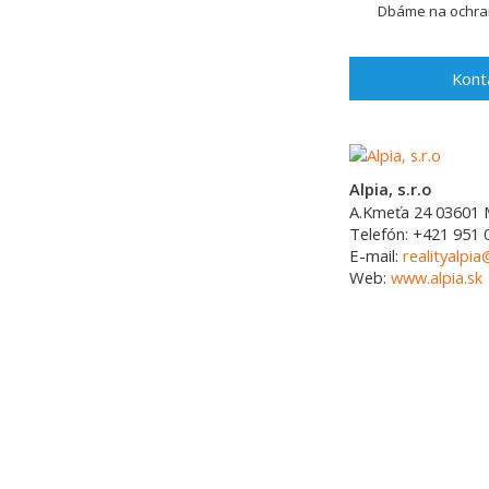
Dbáme na ochran
Kont
Alpia, s.r.o
A.Kmeťa 24
03601
Telefón:
+421 951 
E-mail:
realityalpia
Web:
www.alpia.sk