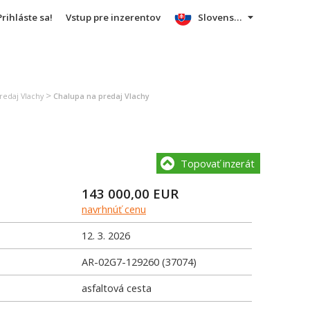
Prihláste sa!
Vstup pre inzerentov
Slovensky
>
redaj Vlachy
Chalupa na predaj Vlachy
Topovať inzerát
143 000,00
EUR
navrhnúť cenu
12. 3. 2026
AR-02G7-129260 (37074)
asfaltová cesta