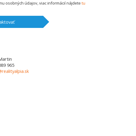
u osobných údajov, viac informácií nájdete
tu
aktovať
Martin
089 965
@realityalpia.sk