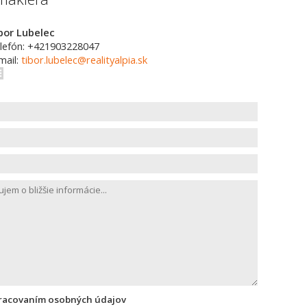
bor Lubelec
lefón: +421903228047
mail:
tibor.lubelec@realityalpia.sk
pracovaním osobných údajov