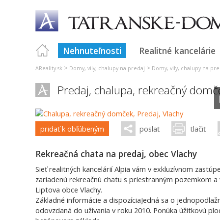
Nehnuteľnosti
Realitné kancelárie
>
>
AReality.sk
Domy, vily, chalupy na predaj
Domy, vily, chalupy na pred
Predaj, chalupa, rekreačný domč
pridať k obľúbeným
poslať
tlačiť
Rekreačná chata na predaj, obec Vlachy
Sieť realitných kancelárií Alpia vám v exkluzívnom zastú
zariadenú rekreačnú chatu s priestranným pozemkom a vl
Liptova obce Vlachy.
Základné informácie a dispozíciaJedná sa o jednopodla
odovzdaná do užívania v roku 2010. Ponúka úžitkovú plo