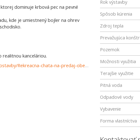
Rok výstavby
 ktorej dominuje krbová pec na pevné
Spôsob kúrenia
adu, kde je umiestnený bojler na ohrev
Zdroj tepla
schodisko.
Prevažujúca konštr
Pozemok
realitnou kanceláriou.
Možnosti využitia
https://www.reality-mikulas.sk/predaj-domov-domy-novostavby/Rekreacna-chata-na-predaj-obec-Vlachy-37074/?utm_source=areality&utm_medium=xml&utm_term=37074&utm_content=dom&utm_campaign=portaly
Terajšie využitie
Pitná voda
Odpadové vody
Vybavenie
Forma vlastníctva
Kontaktovať 