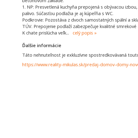
betónovom základe.
1. NP: Presvetlená kuchyňa prepojená s obývacou izbou,
palivo. Súčasťou podlažia je aj kúpeľňa s WC.
Podkrovie: Pozostáva z dvoch samostatných spální a skl
TÚV. Prepojenie podlaží zabezpečuje kvalitné smrekové 
K chate prislúcha veľk
...
celý popis
Ďalšie informácie
Táto nehnuteľnost je exkluzívne spostredkovávaná touto 