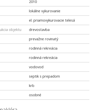
2010
lokálne vykurovanie
el. priamovykurovacie telesá
ukcia objektu
drevostavba
prevažne rovinatý
rodinná rekreácia
rodinná rekreácia
vodovod
septik s prepadom
krb
osobné
makléra