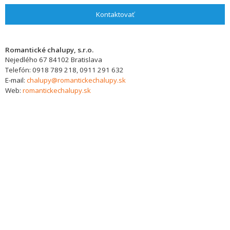
Kontaktovať
Romantické chalupy, s.r.o.
Nejedlého 67
84102
Bratislava
Telefón:
0918 789 218, 0911 291 632
E-mail:
chalupy@romantickechalupy.sk
Web:
romantickechalupy.sk