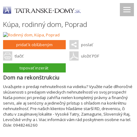
Kúpa, rodinný dom,
Poprad
pridať k obľúbeným
poslať
tlačiť
uložiť PDF
topovať inzerát
Dom na rekonštrukciu
Uvažujete o predaji nehnuteľnosti na vidieku? Využite naše dlhoročné
skúsenosti s predajom vidieckych nehnuteľností vo svoj prospech!
Naša pomoc pri predaji zahŕňa nielen kompletný právny a finančný
servis, ale aj seriózny a jedinečný prístup s ohľadom na konkrétnu
nehnuteľnosť. Pre našich klientov hľadáme starší RD, drevenicu, či
chatu v zaujímavej lokalite - Vysoké Tatry, Zamagurie, Slovenský Raj,
Levočské vrchy a i. Viac informácii vám rád poskytnem osobne na tel.
čísle: 0948246260