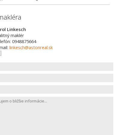
makléra
rol Linkesch
alitný maklér
lefón: 0948875664
mail:
linkesch@astonreal.sk