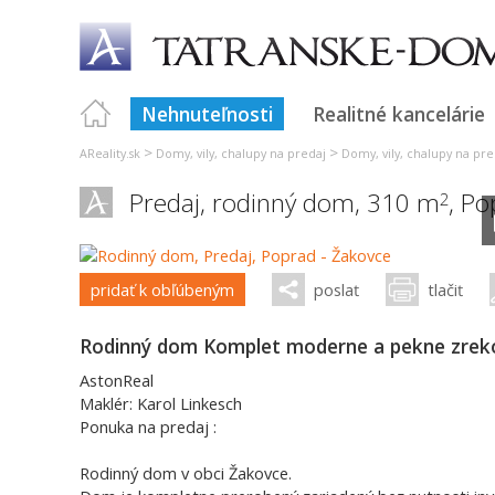
Nehnuteľnosti
Realitné kancelárie
>
>
AReality.sk
Domy, vily, chalupy na predaj
Domy, vily, chalupy na pre
Predaj, rodinný dom, 310 m
,
Po
2
pridať k obľúbeným
poslať
tlačiť
Rodinný dom Komplet moderne a pekne zrek
AstonReal
Maklér: Karol Linkesch
Ponuka na predaj :
Rodinný dom v obci Žakovce.