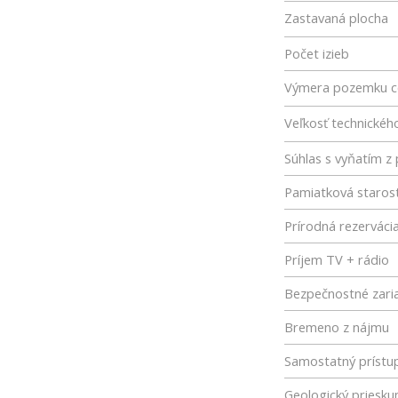
Zastavaná plocha
Počet izieb
Výmera pozemku c
Veľkosť technickéh
Súhlas s vyňatím 
Pamiatková starost
Prírodná rezerváci
Príjem TV + rádio
Bezpečnostné zari
Bremeno z nájmu
Samostatný prístu
Geologický priesk