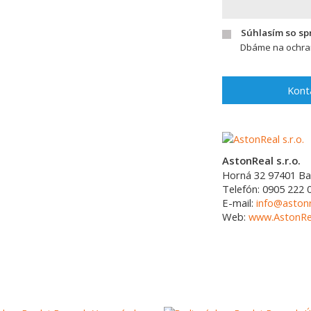
Súhlasím so s
Dbáme na ochran
Kont
AstonReal s.r.o.
Horná 32
97401
Ba
Telefón:
0905 222 
E-mail:
info@astonr
Web:
www.AstonRea