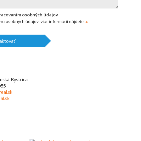
pracovaním osobných údajov
u osobných údajov, viac informácií nájdete
tu
aktovať
nská Bystrica
055
eal.sk
l.sk