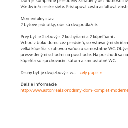
Dom je kompletne prerobený zariadený bez nutnosti inves
Všetky inžinierske siete. Prístupová cesta asfaltová vlas
Momentálny stav:
2 bytové jednotky, obe sú dvojpodlažné.
Prvý byt je 5 izbový s 2 kuchyňami a 2 kúpeľňami .
Vchod z boku domu cez predsieň, so vstavanými skriňam
veľká kúpeľňa s rohovou vaňou a samostatné WC. Obývac
presvetlenými schodmi na poschodie. Na poschodí sa nac
kúpeľňa so sprchovacím kútom a samostatné WC.
Druhy byt je dvojizbový s vc
...
celý popis
Ďalšie informácie