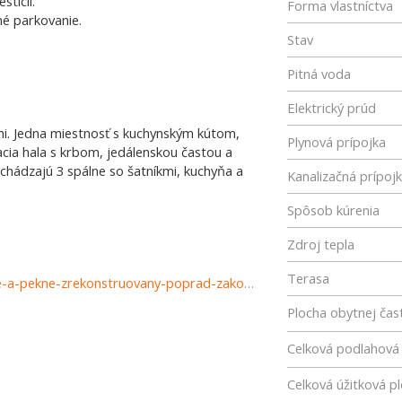
tícii.
Forma vlastníctva
tné parkovanie.
Stav
Pitná voda
Elektrický prúd
i. Jedna miestnosť s kuchynským kútom,
Plynová prípojka
ia hala s krbom, jedálenskou častou a
hádzajú 3 spálne so šatníkmi, kuchyňa a
Kanalizačná prípoj
Spôsob kúrenia
Zdroj tepla
Terasa
http://www.astonreal.sk/rodinny-dom-komplet-moderne-a-pekne-zrekonstruovany-poprad-zakovce-890649
Plocha obytnej čast
Celková podlahová
Celková úžitková p