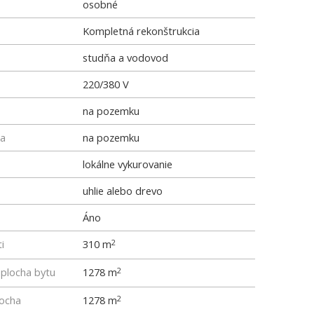
osobné
Kompletná rekonštrukcia
studňa a vodovod
220/380 V
na pozemku
ka
na pozemku
lokálne vykurovanie
uhlie alebo drevo
Áno
i
310 m
2
 plocha bytu
1278 m
2
locha
1278 m
2