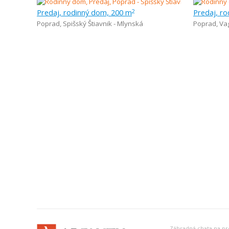
Predaj, rodinný dom, 200 m
Predaj, r
2
Poprad
,
Spišský Štiavnik - Mlynská
Poprad
,
Va
Záhradná chata na pr