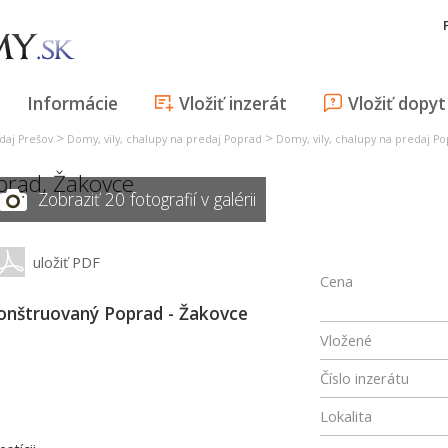
Informácie
Vložiť inzerát
Vložiť dopyt
>
>
daj Prešov
Domy, vily, chalupy na predaj Poprad
Domy, vily, chalupy na predaj P
prad
,
Žakovce
Zobraziť 20 fotografií v galérii
uložiť PDF
Cena
onštruovaný Poprad - Žakovce
Vložené
Číslo inzerátu
Lokalita