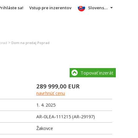
Prihláste sa!
Vstup pre inzerentov
Slovensky
>
oprad
Dom na predaj Poprad
Topovať inzerát
289 999,00
EUR
navrhnúť cenu
1. 4. 2025
AR-0LEA-111215 (AR-29197)
Žakovce