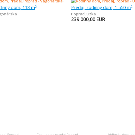
odinný dom, 113 m
Predaj, rodinný dom, 1 550 m
2
2
gonárska
Poprad
,
Úzka
239 000,00
EUR
edaj Poprad
Chalupa na predaj Poprad
Vidiecky dom na