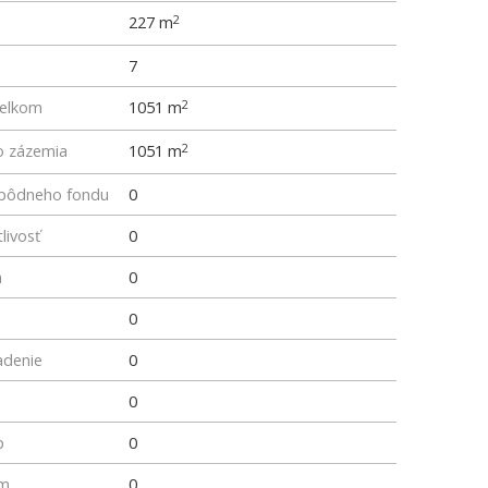
227 m
2
7
elkom
1051 m
2
o zázemia
1051 m
2
z pôdneho fondu
0
livosť
0
a
0
0
adenie
0
0
p
0
um
0